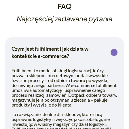
FAQ
Najczęściej zadawane pytania
Czym jest fulfillment i jak działa w
kontekście e-commerce?
Fulfillment to model obsługi logistycznej, który
pozwala sklepom internetowym oddać wszystkie
fizyczne procesy – od odbioru towaru po wysyłkę –
do zewnętrznego partnera. W e-commerce fulfillment
umożliwia automatyzację i usprawnienie całego
procesu realizacji zamówień. Dotpack odbiera towary,
magazynuje je, a po otrzymaniu zlecenia – pakuje
produkty i wysyła je do klienta.
To rozwiązanie idealne dla sklepów, które chcą
usprawnić logistykę i zwiększyć jakość obsługi, nie
inwestując w własny magazyn czy dział logistyki.
Fulfillment ułatwia sprzedaż, skraca czas realizacji i