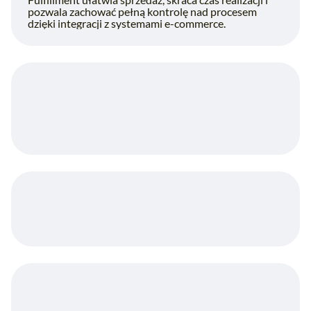
pozwala zachować pełną kontrolę nad procesem
dzięki integracji z systemami e-commerce.
Fulfillment dla e-commerce – dlaczego
potrzebujesz usługi dopasowanej do skali i
potrzeb sklepu?
Jakie korzyści przynosi outsourcing
fulfillment dla firm e-commerce?
Jak fulfillment wspiera rozwój sprzedaży i
skalowanie działalności online?