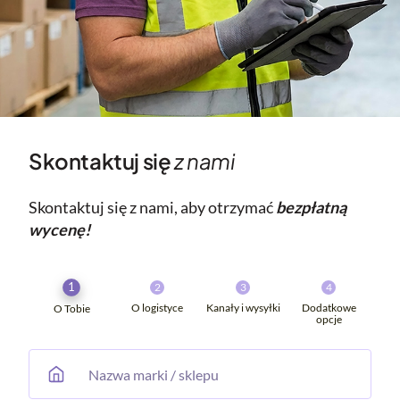
Skontaktuj się
z nami
Skontaktuj się z nami, aby otrzymać
bezpłatną
wycenę!
1
2
3
4
O logistyce
Kanały i wysyłki
Dodatkowe
O Tobie
opcje
Nazwa marki / sklepu